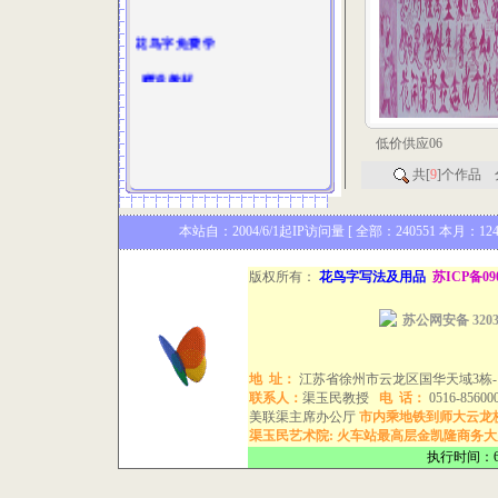
花鸟字免费学
赠送教材
低价供应06
共[
9
]个作品 
本站自：2004/6/1起IP访问量 [ 全部：240551 本月：12
版权所有：
花鸟字写法及用品
苏ICP备09
苏公网安备 32031
地
址：
江苏省徐州市云龙区国华天域3栋-1
联系人：
渠玉民教授
电
话：
0516-8560
美联渠主席办公厅
市内乘地铁到师大云龙校区下 手机
渠玉民艺术院:
火车站最高层金凯隆商务大厦
执行时间：6