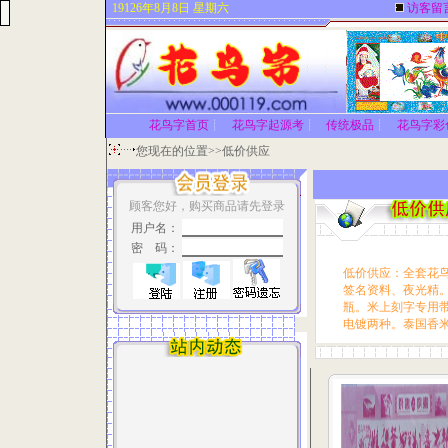
19126年8月8日 星期六
访客留
花鸟字首页
┊
花鸟字起源考
┊
传统极品
┊
花鸟字彩
您现在的位置>>低价供应
顾客您好，购买商品请先登录
用户名：
密 码：
低价供应：全套花鸟
签名资料、夜光精
瓶。米上刻字专用
电镀两种。泰国香