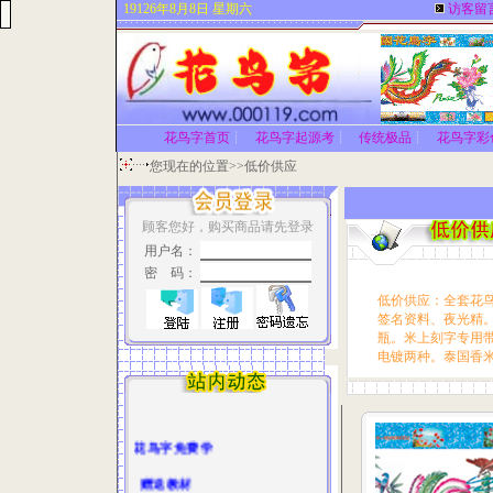
19126年8月8日 星期六
访客留
花鸟字首页
┊
花鸟字起源考
┊
传统极品
┊
花鸟字彩
您现在的位置>>低价供应
顾客您好，购买商品请先登录
用户名：
密 码：
低价供应：全套花鸟
签名资料、夜光精
瓶。米上刻字专用
电镀两种。泰国香
花鸟字免费学
赠送教材