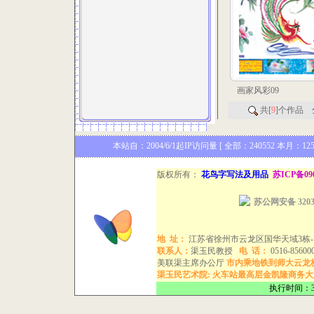
画家风彩09
共[
9
]个作品 
本站自：2004/6/1起IP访问量 [ 全部：240552 本月：12
版权所有：
花鸟字写法及用品
苏ICP备09
苏公网安备 32031
地
址：
江苏省徐州市云龙区国华天域3栋-1
联系人：
渠玉民教授
电
话：
0516-8560
美联渠主席办公厅
市内乘地铁到师大云龙校区下 手机
渠玉民艺术院:
火车站最高层金凯隆商务大厦
执行时间：3